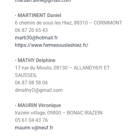
marsan.aline@gmail.com
•
MARTINENT Daniel
6 chemin de sous les Hiez, 88310 – CORNIMONT
06 87 20 65 43
marti30@hotmail.fr
https://www.fermesousleshiez.fr/
•
MATHY Delphine
17 rue du Moulis, 08130 – ALLAND’HUY ET
SAUSSEIL
06 87 08 58 06
dmathyO@gmail.com
•
MAURIN Véronique
Irazein village, 09800 – BONAC IRAZEIN
05 61 04 43 76
maurin.v@neuf.fr