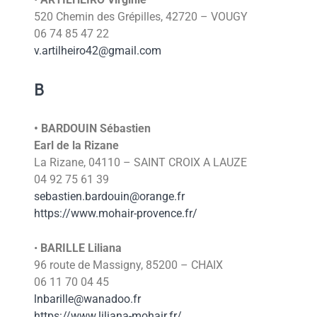
520 Chemin des Grépilles, 42720 – VOUGY
06 74 85 47 22
v.artilheiro42@gmail.com
B
•
BARDOUIN
Sébastien
Earl de la Rizane
La Rizane, 04110 – SAINT CROIX A LAUZE
04 92 75 61 39
sebastien.bardouin@orange.fr
https://www.mohair-provence.fr/
•
BARILLE
Liliana
96 route de Massigny, 85200 – CHAIX
06 11 70 04 45
lnbarille@wanadoo.fr
https://www.liliana-mohair.fr/