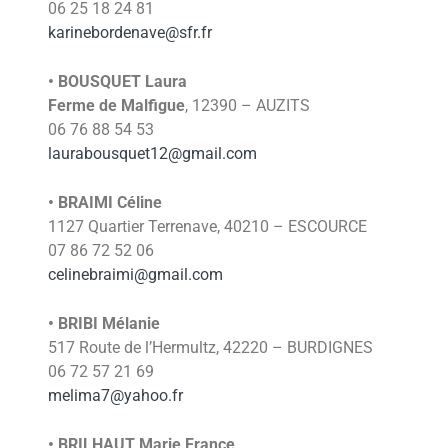
06 25 18 24 81
karinebordenave@sfr.fr
• BOUSQUET Laura
Ferme de Malfigue
, 12390 – AUZITS
06 76 88 54 53
laurabousquet12@gmail.com
• BRAIMI Céline
1127 Quartier Terrenave, 40210 – ESCOURCE
07 86 72 52 06
celinebraimi@gmail.com
• BRIBI Mélanie
517 Route de l’Hermultz, 42220 – BURDIGNES
06 72 57 21 69
melima7@yahoo.fr
• BRILHAUT Marie France