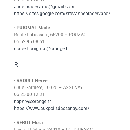
anne.pradervand@gmail.com
https://sites.google.com/site/annepradervand/
•
PUIGMAL Maïté
Route Labassère, 65200 – POUZAC
05 62 95 08 51
norbert.puigmal@orange.fr
R
•
RAOULT Hervé
6 rue Garnière, 10320 – ASSENAY
06 25 00 12 31
hapnrv@orange.fr
https://www.auxpoilsdassenay.com/
•
REBUT Flora
Lieu dit L’étang, 24410 – ECHOURNAC