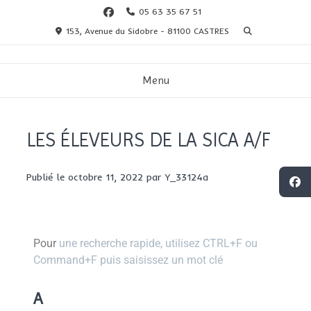
05 63 35 67 51
153, Avenue du Sidobre - 81100 CASTRES
Menu
LES ÉLEVEURS DE LA SICA A/F
Publié le
octobre 11, 2022
par
Y_33124a
Pour
une recherche rapide, utilisez CTRL+F ou
Command+F puis saisissez un mot clé
A