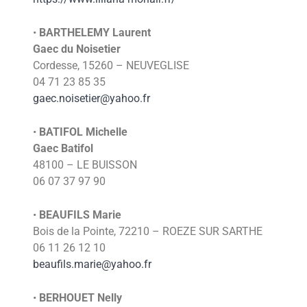
•
BARTHELEMY
Laurent
Gaec du Noisetier
Cordesse, 15260 – NEUVEGLISE
04 71 23 85 35
gaec.noisetier@yahoo.fr
•
BATIFOL
Michelle
Gaec Batifol
48100 – LE BUISSON
06 07 37 97 90
•
BEAUFILS
Marie
Bois de la Pointe, 72210 – ROEZE SUR SARTHE
06 11 26 12 10
beaufils.marie@yahoo.fr
•
BERHOUET
Nelly