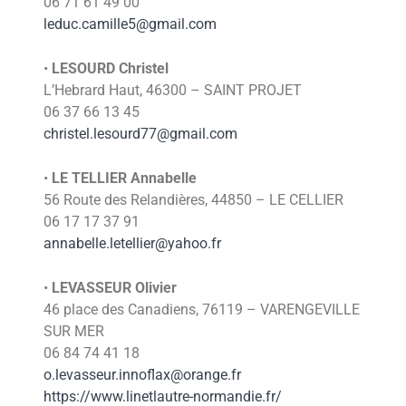
06 71 61 49 00
leduc.camille5@gmail.com
•
LESOURD Christel
L’Hebrard Haut, 46300 – SAINT PROJET
06 37 66 13 45
christel.lesourd77@gmail.com
•
LE TELLIER Annabelle
56 Route des Relandières, 44850 – LE CELLIER
06 17 17 37 91
annabelle.letellier@yahoo.fr
•
LEVASSEUR Olivier
46 place des Canadiens, 76119 – VARENGEVILLE
SUR MER
06 84 74 41 18
o.levasseur.innoflax@orange.fr
https://www.linetlautre-normandie.fr/