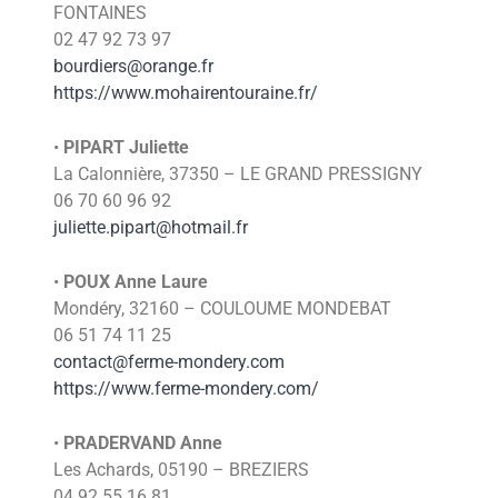
FONTAINES
02 47 92 73 97
bourdiers@orange.fr
https://www.mohairentouraine.fr/
•
PIPART Juliette
La Calonnière, 37350 – LE GRAND PRESSIGNY
06 70 60 96 92
juliette.pipart@hotmail.fr
•
POUX Anne Laure
Mondéry, 32160 – COULOUME MONDEBAT
06 51 74 11 25
contact@ferme-mondery.com
https://www.ferme-mondery.com/
•
PRADERVAND Anne
Les Achards, 05190 – BREZIERS
04 92 55 16 81