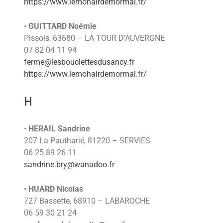
https://www.lemohairdemormal.fr/
•
GUITTARD Noémie
Pissols, 63680 – LA TOUR D’AUVERGNE
07 82 04 11 94
ferme@lesbouclettesdusancy.fr
https://www.lemohairdemormal.fr/
H
•
HERAIL Sandrine
207 La Pautharié, 81220 – SERVIES
06 25 89 26 11
sandrine.bry@wanadoo.fr
•
HUARD Nicolas
727 Bassette, 68910 – LABAROCHE
06 59 30 21 24