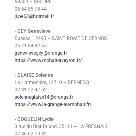
63500 – ISSOIRE
06 64 85 78 44
ji.pe63@hotmail.fr
•
GEY Genevieve
Bussac, 12490 – SAINT ROME DE CERNON
06 71 84 82 65
genevievegey@orange.fr
https://www.mohair-aveyron.fr/
•
GLAISE Solenne
La Harmonière, 14710 – BERNESQ
02 31 22 47 52
solenneglaise14@orange.fr
https://www.la-grange-au-mohair.fr/
•
GOGUELIN Lydie
3 rue du Bief Briand, 35111 – LA FRESNAIS
07 86 62 70 82